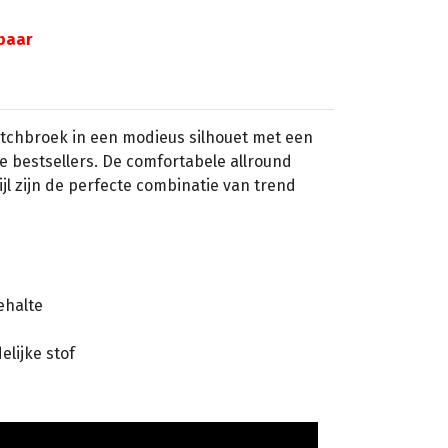
gbaar
etchbroek in een modieus silhouet met een
te bestsellers. De comfortabele allround
ijl zijn de perfecte combinatie van trend
ehalte
lijke stof