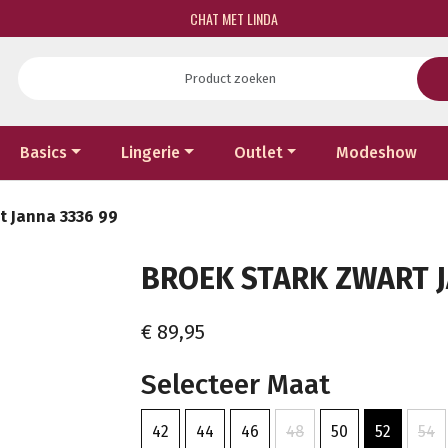
CHAT MET LINDA
Basics
Lingerie
Outlet
Modeshow
t Janna 3336 99
BROEK STARK ZWART JA
€ 89,95
Selecteer Maat
42
44
46
48
50
52
54