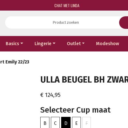
CHAT MET LINDA
Basics
Lingerie
Outlet
Modeshow
t Emily 22/23
ULLA BEUGEL BH ZWART
€ 124,95
Selecteer Cup maat
B
C
D
E
F