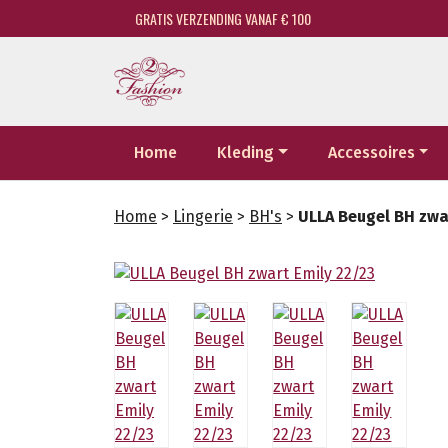
GRATIS VERZENDING VANAF € 100
Home
Kleding
Accessoires
Home
>
Lingerie
>
BH's
>
ULLA Beugel BH zwar