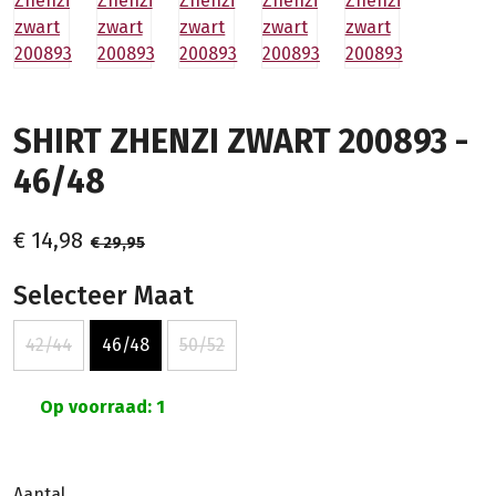
SHIRT ZHENZI ZWART 200893 -
46/48
€ 14,98
€ 29,95
Selecteer Maat
42/44
46/48
50/52
Op voorraad: 1
Aantal