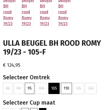
ULLA BEUGEL BH ROOD ROMY
19/23 - 105-F
€ 124,95
Selecteer Omtrek
85
90
95
100
105
110
115
120
Selecteer Cup maat