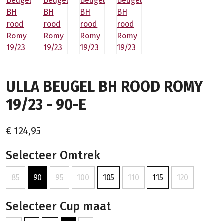
ULLA BEUGEL BH ROOD ROMY
19/23 - 90-E
€ 124,95
Selecteer Omtrek
85
90
95
100
105
110
115
120
Selecteer Cup maat