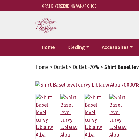
GRATIS VERZENDING VANAF € 100
Home
Kleding
Accessoires
Home
>
Outlet
>
Outlet -70%
>
Shirt Basel le