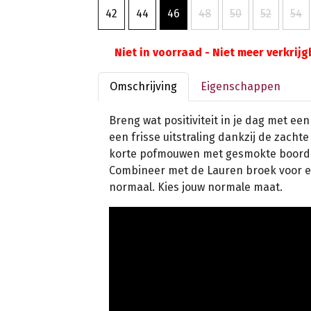
42
44
46
48
50
52
54
Niet in voorraad - Niet meer verkrij
Omschrijving
Eigenschappen
Breng wat positiviteit in je dag met ee
een frisse uitstraling dankzij de zachte
korte pofmouwen met gesmokte boorden
Combineer met de Lauren broek voor een r
normaal. Kies jouw normale maat.