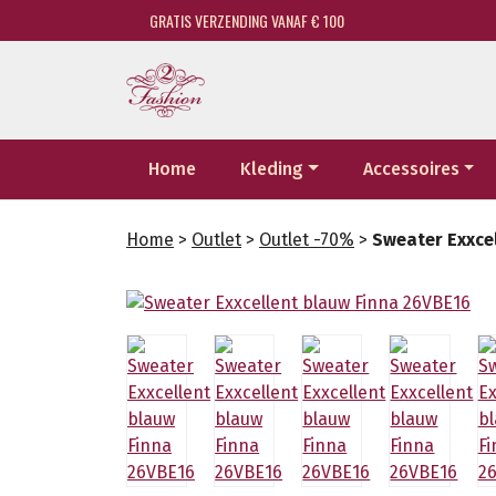
GRATIS VERZENDING VANAF € 100
Home
Kleding
Accessoires
Home
>
Outlet
>
Outlet -70%
>
Sweater Exxce