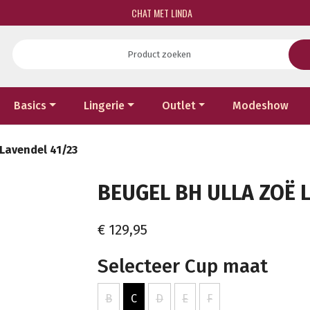
CHAT MET LINDA
Basics
Lingerie
Outlet
Modeshow
 Lavendel 41/23
BEUGEL BH ULLA ZOË L
€ 129,95
Selecteer Cup maat
B
C
D
E
F