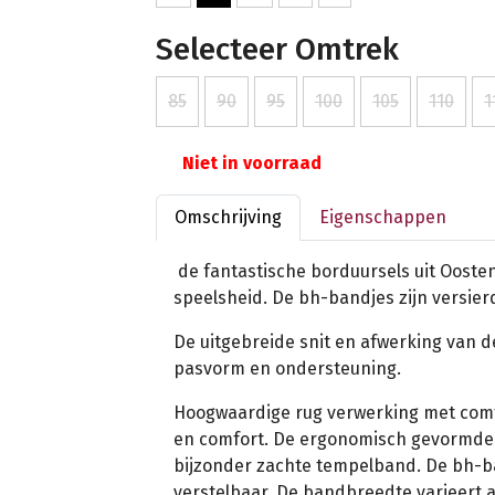
Selecteer Omtrek
85
90
95
100
105
110
1
Niet in voorraad
Omschrijving
Eigenschappen
de fantastische borduursels uit Oostenr
speelsheid. De bh-bandjes zijn versier
De uitgebreide snit en afwerking van d
pasvorm en ondersteuning.
Hoogwaardige rug verwerking met comf
en comfort. De ergonomisch gevormde
bijzonder zachte tempelband. De bh-ba
verstelbaar. De bandbreedte varieert 