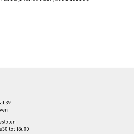
at 39
oven
esloten
u30 tot 18u00