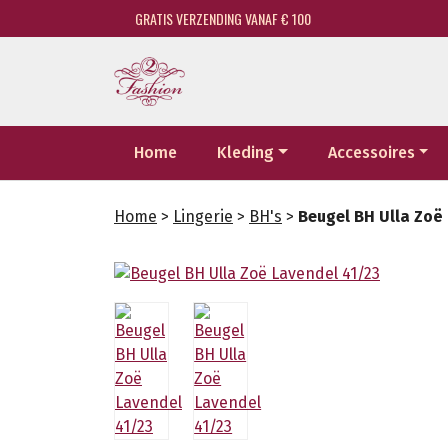
GRATIS VERZENDING VANAF € 100
Home
Kleding
Accessoires
Home
>
Lingerie
>
BH's
>
Beugel BH Ulla Zoë