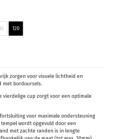
15
120
ijk zorgen voor visuele lichtheid en
d met borduursels.
e vierdelige cup zorgt voor een optimale
ortsluiting voor maximale ondersteuning
 tempel wordt opgevuld door een
nd met zachte randen is in lengte
afhankelijk van de maat (tot max. 30mm).