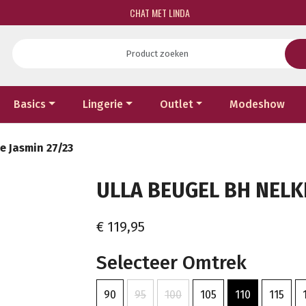
CHAT MET LINDA
Basics
Lingerie
Outlet
Modeshow
e Jasmin 27/23
ULLA BEUGEL BH NELKE
€ 119,95
Selecteer Omtrek
90
95
100
105
110
115