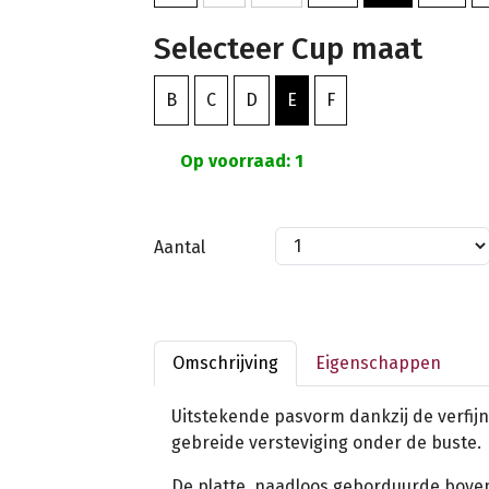
Selecteer Cup maat
B
C
D
E
F
Op voorraad: 1
Aantal
Omschrijving
Eigenschappen
Uitstekende pasvorm dankzij de verfijn
gebreide versteviging onder de buste.
De platte, naadloos geborduurde bove