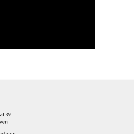
at 39
oven
esloten