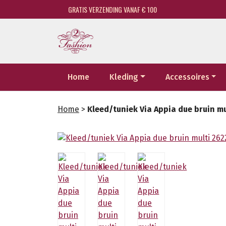
GRATIS VERZENDING VANAF € 100
Home
Kleding
Accessoires
Home
>
Kleed/tuniek Via Appia due bruin m