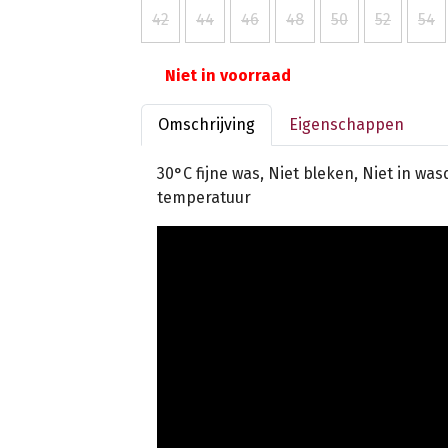
42
44
46
48
50
52
54
Niet in voorraad
Omschrijving
Eigenschappen
30°C fijne was, Niet bleken, Niet in wa
temperatuur