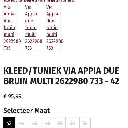
KLEED/TUNIEK VIA APPIA DUE
BRUIN MULTI 2622980 733 - 42
€ 95,99
Selecteer Maat
42
44
46
48
50
52
54