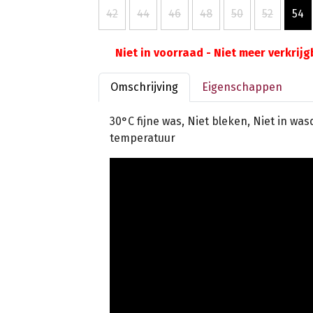
42
44
46
48
50
52
54
Niet in voorraad - Niet meer verkrij
Omschrijving
Eigenschappen
30°C fijne was, Niet bleken, Niet in wa
temperatuur