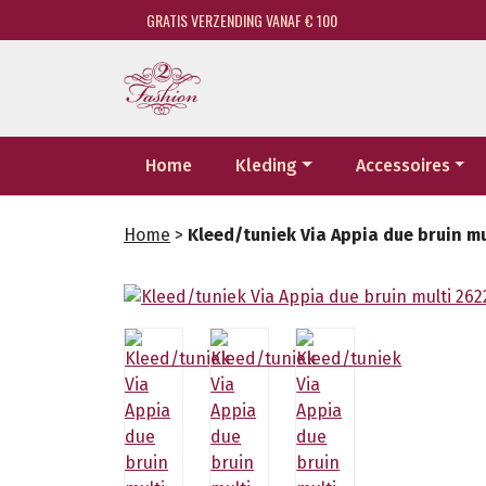
GRATIS VERZENDING VANAF € 100
Home
Kleding
Accessoires
Home
>
Kleed/tuniek Via Appia due bruin m