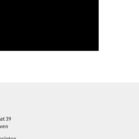
at 39
oven
esloten