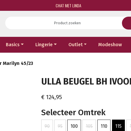
CHAT MET LINDA
Basics
Lingerie
Outlet
Modeshow
r Marilyn 45/23
ULLA BEUGEL BH IVOOR
€ 124,95
Selecteer Omtrek
90
95
100
105
110
115