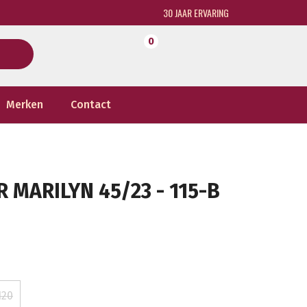
30 JAAR ERVARING
0
Merken
Contact
 MARILYN 45/23 - 115-B
120