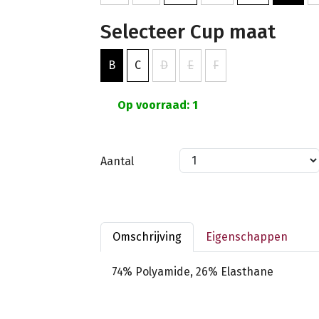
Selecteer Cup maat
B
C
D
E
F
Op voorraad: 1
Aantal
Omschrijving
Eigenschappen
74% Polyamide, 26% Elasthane