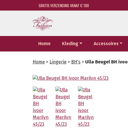
GRATIS VERZENDING VANAF € 100
Home
Kleding
Accessoires
Home
>
Lingerie
>
BH's
>
Ulla Beugel BH ivoo