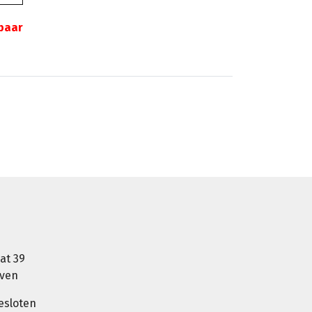
gbaar
at 39
oven
esloten