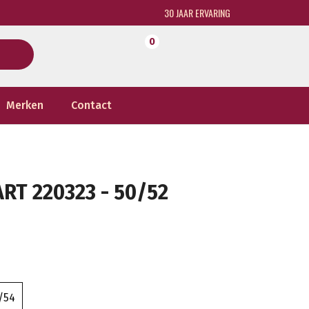
30 JAAR ERVARING
0
Merken
Contact
T 220323 - 50/52
/54