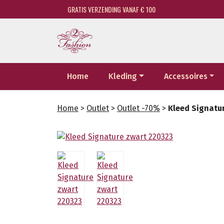
GRATIS VERZENDING VANAF € 100
Home
Kleding
Accessoires
Home
>
Outlet
>
Outlet -70%
>
Kleed Signatu