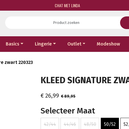
CHAT MET LINDA
Basics
Lingerie
Outlet
Modeshow
re zwart 220323
KLEED SIGNATURE ZWAR
€ 26,99
€ 89,95
Selecteer Maat
42/44
44/46
48/50
50/52
52