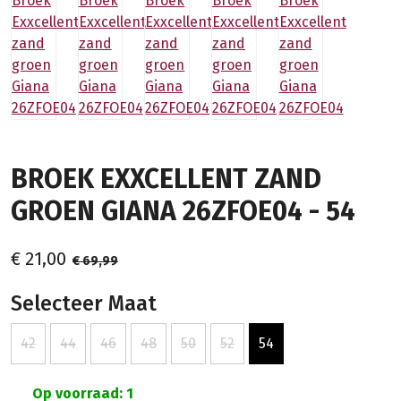
BROEK EXXCELLENT ZAND
GROEN GIANA 26ZFOE04 - 54
€ 21,00
€ 69,99
Selecteer Maat
42
44
46
48
50
52
54
Op voorraad: 1