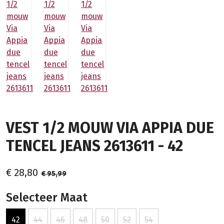
VEST 1/2 MOUW VIA APPIA DUE
TENCEL JEANS 2613611 - 42
€ 28,80
€ 95,99
Selecteer Maat
42
44
46
48
50
52
54