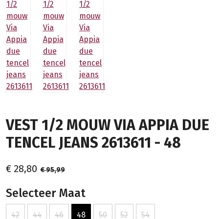
VEST 1/2 MOUW VIA APPIA DUE
TENCEL JEANS 2613611 - 48
€ 28,80
€ 95,99
Selecteer Maat
42
44
46
48
50
52
54