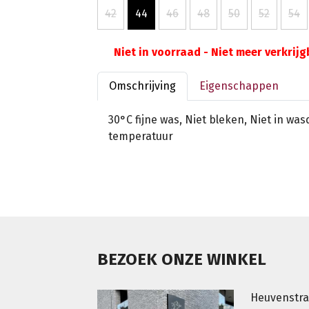
42
44
46
48
50
52
54
Niet in voorraad - Niet meer verkrij
Omschrijving
Eigenschappen
30°C fijne was, Niet bleken, Niet in wa
temperatuur
BEZOEK ONZE WINKEL
Heuvenstra