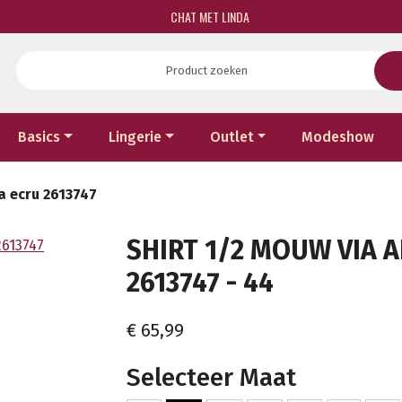
CHAT MET LINDA
Basics
Lingerie
Outlet
Modeshow
a ecru 2613747
SHIRT 1/2 MOUW VIA 
2613747 - 44
€ 65,99
Selecteer Maat