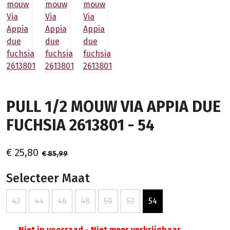
PULL 1/2 MOUW VIA APPIA DUE
FUCHSIA 2613801 - 54
€ 25,80
€ 85,99
Selecteer Maat
42
44
46
48
50
52
54
Niet in voorraad - Niet meer verkrijgbaar