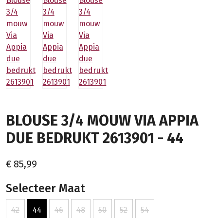
BLOUSE 3/4 MOUW VIA APPIA
DUE BEDRUKT 2613901 - 44
€ 85,99
Selecteer Maat
42
44
46
48
50
52
54