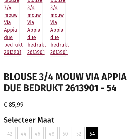
BLOUSE 3/4 MOUW VIA APPIA
DUE BEDRUKT 2613901 - 54
€ 85,99
Selecteer Maat
42
44
46
48
50
52
54