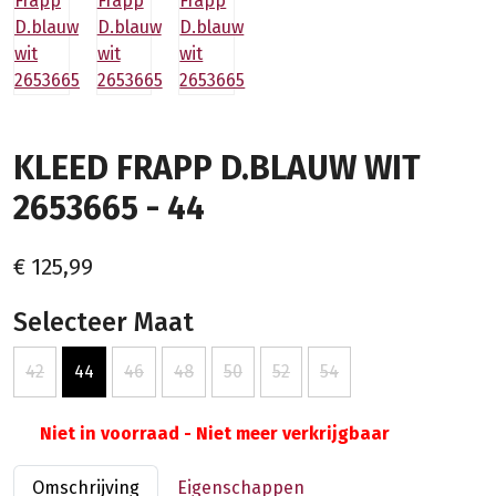
KLEED FRAPP D.BLAUW WIT
2653665 - 44
€ 125,99
Selecteer Maat
42
44
46
48
50
52
54
Niet in voorraad - Niet meer verkrijgbaar
Omschrijving
Eigenschappen