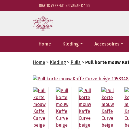
GRATIS VERZENDING VANAF € 100
Home
Kleding
Accessoires
Home
>
Kleding
>
Pulls
>
Pull korte mouw Ka