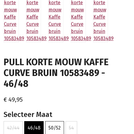
PULL KORTE MOUW KAFFE
CURVE BRUIN 10583489 -
46/48
€ 49,95
Selecteer Maat
42/44
46/48
50/52
54