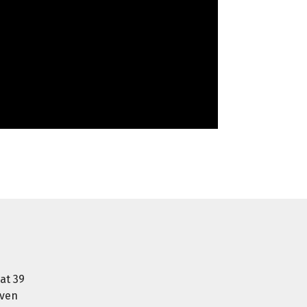
at 39
oven