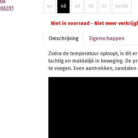
44
46
48
50
52
54/56
Niet in voorraad - Niet meer verkrij
Omschrijving
Eigenschappen
Zodra de temperatuur oploopt, is dit er 
luchtig en makkelijk in beweging. De pr
te voegen. Even aantrekken, sandalen 