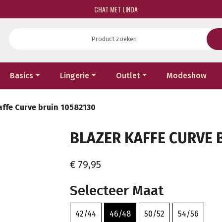
CHAT MET LINDA
Basics
Lingerie
Outlet
Modeshow
affe Curve bruin 10582130
BLAZER KAFFE CURVE B
€ 79,95
Selecteer Maat
42/44
46/48
50/52
54/56