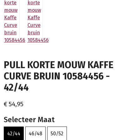
PULL KORTE MOUW KAFFE
CURVE BRUIN 10584456 -
42/44
€ 54,95
Selecteer Maat
42/44
46/48
50/52