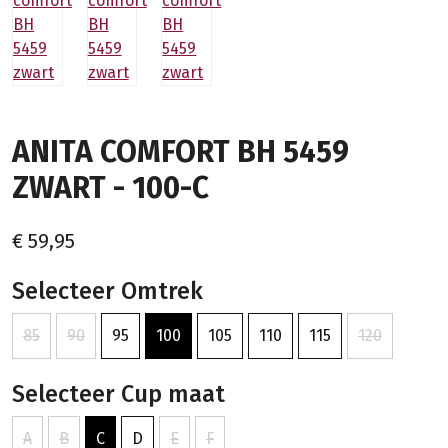
ANITA COMFORT BH 5459
ZWART - 100-C
€ 59,95
Selecteer Omtrek
85
90
95
100
105
110
115
120
Selecteer Cup maat
A
B
C
D
E
F