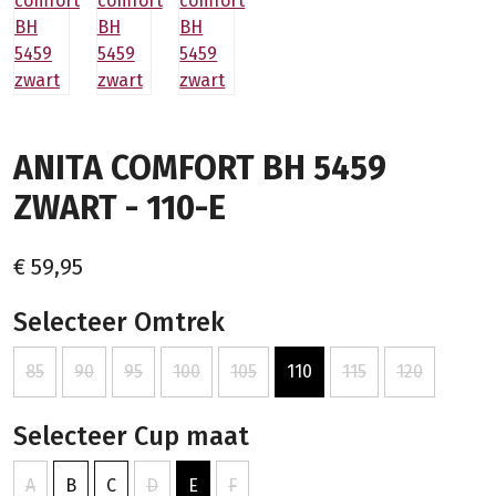
ANITA COMFORT BH 5459
ZWART - 110-E
€ 59,95
Selecteer Omtrek
85
90
95
100
105
110
115
120
Selecteer Cup maat
A
B
C
D
E
F