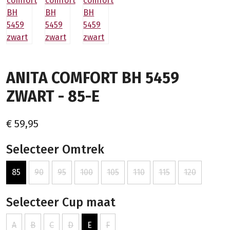
ANITA COMFORT BH 5459
ZWART - 85-E
€ 59,95
Selecteer Omtrek
85
90
95
100
105
110
115
120
Selecteer Cup maat
A
B
C
D
E
F