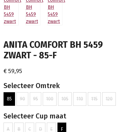
ANITA COMFORT BH 5459
ZWART - 85-F
€ 59,95
Selecteer Omtrek
85
90
95
100
105
110
115
120
Selecteer Cup maat
A
B
C
D
E
F