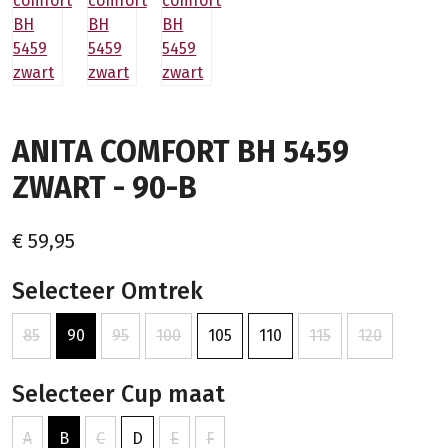
ANITA COMFORT BH 5459
ZWART - 90-B
€ 59,95
Selecteer Omtrek
85
90
95
100
105
110
115
120
Selecteer Cup maat
A
B
C
D
E
F