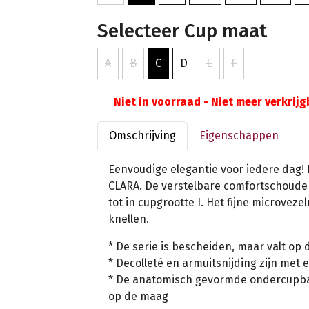
Selecteer Cup maat
A
B
C
D
E
F
Niet in voorraad - Niet meer verkrij
Omschrijving
Eigenschappen
Eenvoudige elegantie voor iedere dag! 
CLARA. De verstelbare comfortschoud
tot in cupgrootte I. Het fijne microveze
knellen.
* De serie is bescheiden, maar valt op 
* Decolleté en armuitsnijding zijn met
* De anatomisch gevormde ondercupba
op de maag