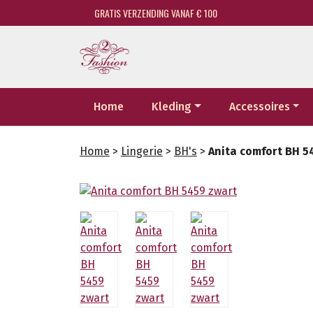
GRATIS VERZENDING VANAF € 100
Home
Kleding
Accessoires
Home
>
Lingerie
>
BH's
>
Anita comfort BH 5