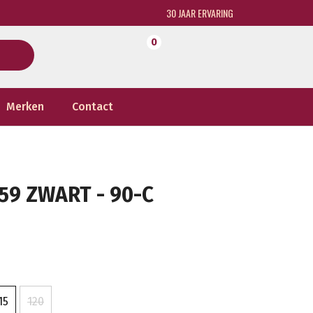
30 JAAR ERVARING
0
Merken
Contact
59 ZWART - 90-C
15
120