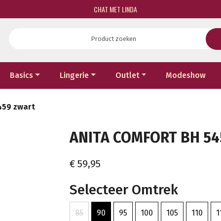
CHAT MET LINDA
Basics
Lingerie
Outlet
Modeshow
459 zwart
ANITA COMFORT BH 54
€ 59,95
Selecteer Omtrek
85
90
95
100
105
110
1