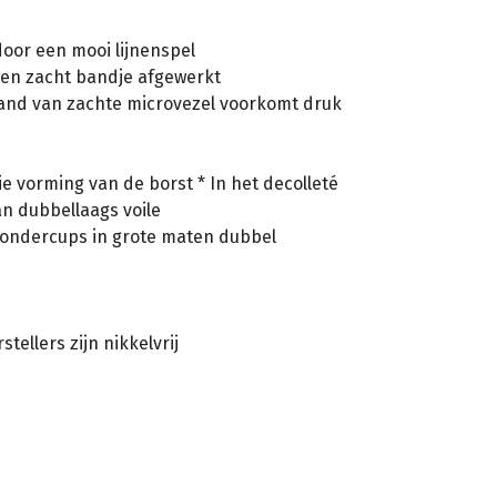
door een mooi lijnenspel
 een zacht bandje afgewerkt
nd van zachte microvezel voorkomt druk
e vorming van de borst * In het decolleté
n dubbellaags voile
e ondercups in grote maten dubbel
ellers zijn nikkelvrij