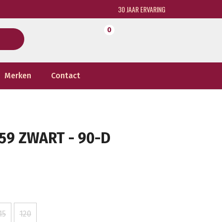
30 JAAR ERVARING
0
Merken
Contact
59 ZWART - 90-D
15
120