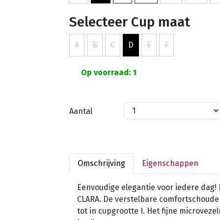
Selecteer Cup maat
A
B
C
D
E
F
Op voorraad: 1
Aantal
Omschrijving
Eigenschappen
Eenvoudige elegantie voor iedere dag! 
CLARA. De verstelbare comfortschoud
tot in cupgrootte I. Het fijne microveze