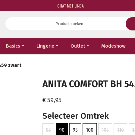
CHAT MET LINDA
Basics
Lingerie
Outlet
Modeshow
459 zwart
ANITA COMFORT BH 54
€ 59,95
Selecteer Omtrek
85
90
95
100
105
110
1