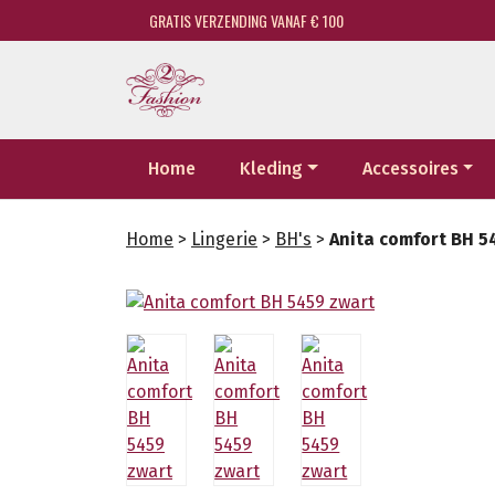
GRATIS VERZENDING VANAF € 100
Home
Kleding
Accessoires
Home
>
Lingerie
>
BH's
>
Anita comfort BH 5