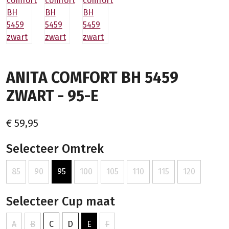
ANITA COMFORT BH 5459
ZWART - 95-E
€ 59,95
Selecteer Omtrek
85
90
95
100
105
110
115
120
Selecteer Cup maat
A
B
C
D
E
F