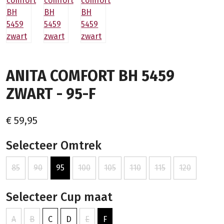
ANITA COMFORT BH 5459
ZWART - 95-F
€ 59,95
Selecteer Omtrek
85
90
95
100
105
110
115
120
Selecteer Cup maat
A
B
C
D
E
F