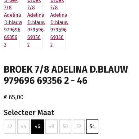
BROEK 7/8 ADELINA D.BLAUW
979696 69356 2 - 46
€ 65,00
Selecteer Maat
42
44
46
48
50
52
54