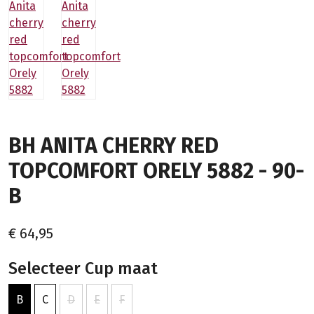
BH ANITA CHERRY RED
TOPCOMFORT ORELY 5882 - 90-
B
€ 64,95
Selecteer Cup maat
B
C
D
E
F