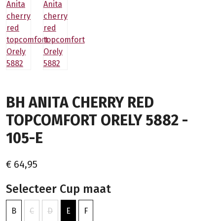
BH ANITA CHERRY RED
TOPCOMFORT ORELY 5882 -
105-E
€ 64,95
Selecteer Cup maat
B
C
D
E
F