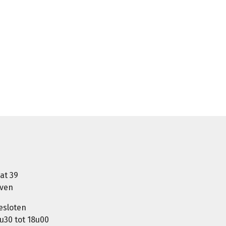
at 39
oven
esloten
u30 tot 18u00