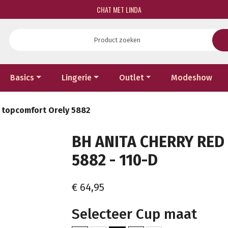
CHAT MET LINDA
Basics
Lingerie
Outlet
Modeshow
d topcomfort Orely 5882
BH ANITA CHERRY RE
5882 - 110-D
€ 64,95
Selecteer Cup maat