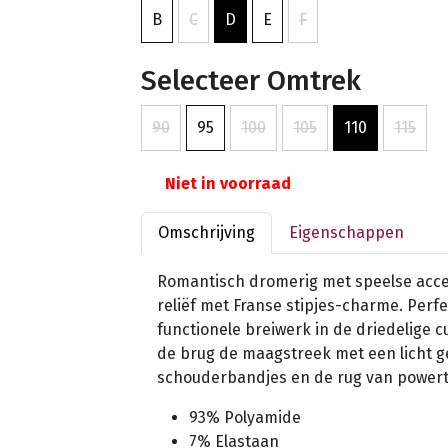
B
C
D
E
F
Selecteer Omtrek
90
95
100
105
110
115
Niet in voorraad
Omschrijving
Eigenschappen
Romantisch dromerig met speelse acce
reliëf met Franse stipjes-charme. Perf
functionele breiwerk in de driedelige 
de brug de maagstreek met een licht g
schouderbandjes en de rug van powert
93% Polyamide
7% Elastaan