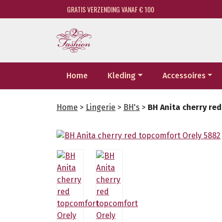
GRATIS VERZENDING VANAF € 100
Home
Kleding
Accessoires
Home
>
Lingerie
>
BH's
>
BH Anita cherry re