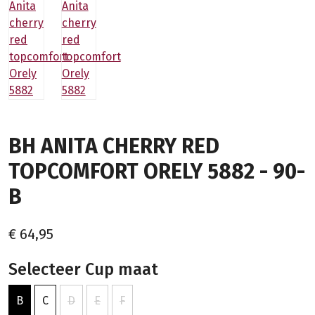
BH ANITA CHERRY RED
TOPCOMFORT ORELY 5882 - 90-
B
€ 64,95
Selecteer Cup maat
B
C
D
E
F