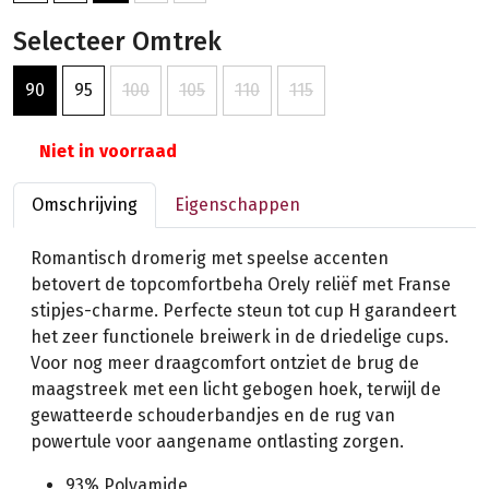
Selecteer Omtrek
90
95
100
105
110
115
Niet in voorraad
Omschrijving
Eigenschappen
Romantisch dromerig met speelse accenten
betovert de topcomfortbeha Orely reliëf met Franse
stipjes-charme. Perfecte steun tot cup H garandeert
het zeer functionele breiwerk in de driedelige cups.
Voor nog meer draagcomfort ontziet de brug de
maagstreek met een licht gebogen hoek, terwijl de
gewatteerde schouderbandjes en de rug van
powertule voor aangename ontlasting zorgen.
93% Polyamide