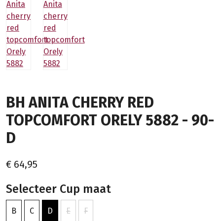
BH ANITA CHERRY RED
TOPCOMFORT ORELY 5882 - 90-
D
€ 64,95
Selecteer Cup maat
B
C
D
E
F