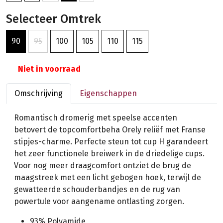
Selecteer Omtrek
90
95
100
105
110
115
Niet in voorraad
Omschrijving
Eigenschappen
Romantisch dromerig met speelse accenten
betovert de topcomfortbeha Orely reliëf met Franse
stipjes-charme. Perfecte steun tot cup H garandeert
het zeer functionele breiwerk in de driedelige cups.
Voor nog meer draagcomfort ontziet de brug de
maagstreek met een licht gebogen hoek, terwijl de
gewatteerde schouderbandjes en de rug van
powertule voor aangename ontlasting zorgen.
93% Polyamide