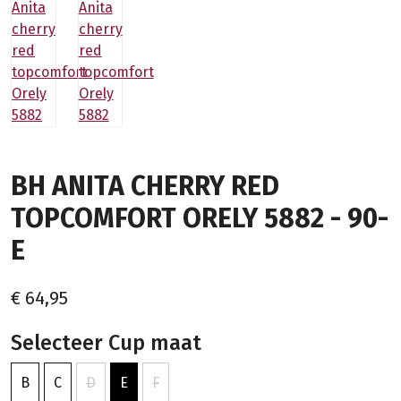
BH ANITA CHERRY RED
TOPCOMFORT ORELY 5882 - 90-
E
€ 64,95
Selecteer Cup maat
B
C
D
E
F