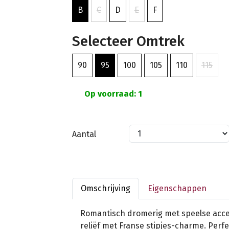
B
C
D
E
F
Selecteer Omtrek
90
95
100
105
110
115
Op voorraad: 1
Aantal
Omschrijving
Eigenschappen
Romantisch dromerig met speelse acce
reliëf met Franse stipjes-charme. Perf