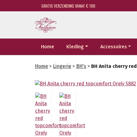
GRATIS VERZENDING VANAF € 100
Home
Kleding
Accessoires
Home
>
Lingerie
>
BH's
>
BH Anita cherry re