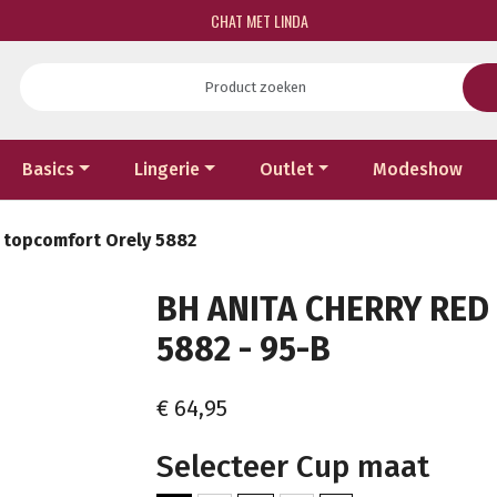
CHAT MET LINDA
Basics
Lingerie
Outlet
Modeshow
d topcomfort Orely 5882
BH ANITA CHERRY RE
5882 - 95-B
€ 64,95
Selecteer Cup maat