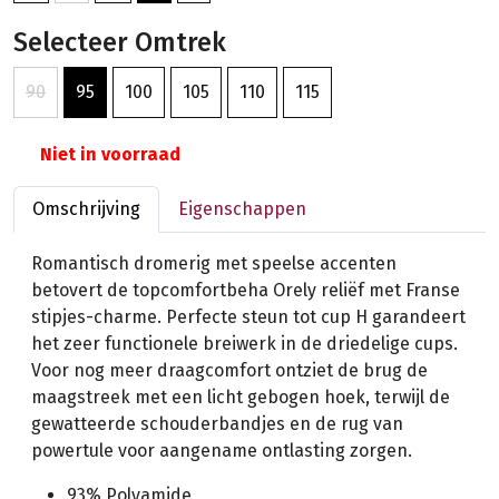
Selecteer Omtrek
90
95
100
105
110
115
Niet in voorraad
Omschrijving
Eigenschappen
Romantisch dromerig met speelse accenten
betovert de topcomfortbeha Orely reliëf met Franse
stipjes-charme. Perfecte steun tot cup H garandeert
het zeer functionele breiwerk in de driedelige cups.
Voor nog meer draagcomfort ontziet de brug de
maagstreek met een licht gebogen hoek, terwijl de
gewatteerde schouderbandjes en de rug van
powertule voor aangename ontlasting zorgen.
93% Polyamide