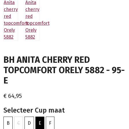
BH ANITA CHERRY RED
TOPCOMFORT ORELY 5882 - 95-
E
€ 64,95
Selecteer Cup maat
B
C
D
E
F