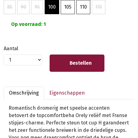
85
90
95
100
105
110
115
Op voorraad: 1
Aantal
Bestellen
Omschrijving
Eigenschappen
Romantisch dromerig met speelse accenten
betovert de topcomfortbeha Orely reliëf met Franse
stipjes-charme. Perfecte steun tot cup H garandeert
het zeer functionele breiwerk in de driedelige cups.
Voor nog meer draagcomfort ontziet de brug de