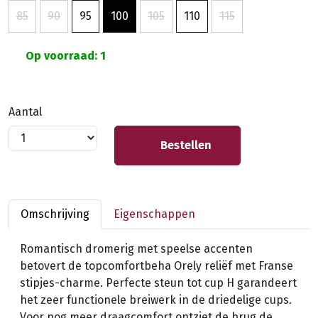
85
90
95
100
105
110
115
Op voorraad: 1
Aantal
Bestellen
Omschrijving
Eigenschappen
Romantisch dromerig met speelse accenten
betovert de topcomfortbeha Orely reliëf met Franse
stipjes-charme. Perfecte steun tot cup H garandeert
het zeer functionele breiwerk in de driedelige cups.
Voor nog meer draagcomfort ontziet de brug de