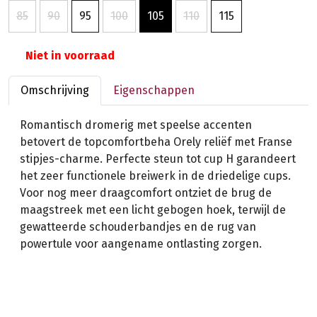
85
90
95
100
105
110
115
Niet in voorraad
Omschrijving
Eigenschappen
Romantisch dromerig met speelse accenten
betovert de topcomfortbeha Orely reliëf met Franse
stipjes-charme. Perfecte steun tot cup H garandeert
het zeer functionele breiwerk in de driedelige cups.
Voor nog meer draagcomfort ontziet de brug de
maagstreek met een licht gebogen hoek, terwijl de
gewatteerde schouderbandjes en de rug van
powertule voor aangename ontlasting zorgen.