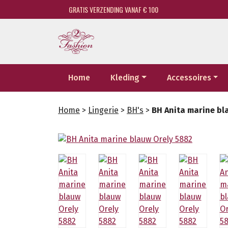
GRATIS VERZENDING VANAF € 100
Home
Kleding
Accessoires
Home
>
Lingerie
>
BH's
>
BH Anita marine bl