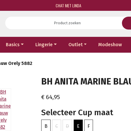
CHAT MET LINDA
Basics
Lingerie
Outlet
Modeshow
auw Orely 5882
BH ANITA MARINE BLAU
€ 64,95
Selecteer Cup maat
B
C
D
E
F