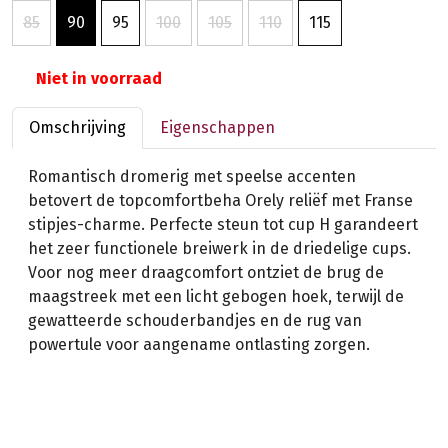
85
90
95
100
105
110
115
Niet in voorraad
Omschrijving
Eigenschappen
Romantisch dromerig met speelse accenten
betovert de topcomfortbeha Orely reliëf met Franse
stipjes-charme. Perfecte steun tot cup H garandeert
het zeer functionele breiwerk in de driedelige cups.
Voor nog meer draagcomfort ontziet de brug de
maagstreek met een licht gebogen hoek, terwijl de
gewatteerde schouderbandjes en de rug van
powertule voor aangename ontlasting zorgen.